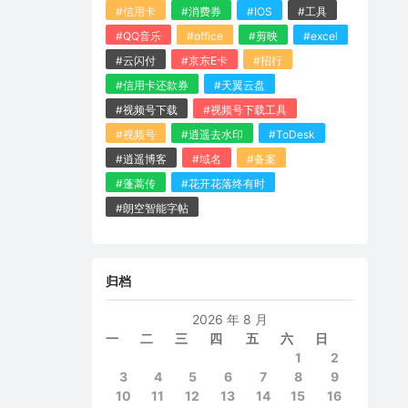
#信用卡
#消费券
#IOS
#工具
#QQ音乐
#office
#剪映
#excel
#云闪付
#京东E卡
#招行
#信用卡还款券
#天翼云盘
#视频号下载
#视频号下载工具
#视频号
#逍遥去水印
#ToDesk
#逍遥博客
#域名
#备案
#蓬蒿传
#花开花落终有时
#朗空智能字帖
归档
2026 年 8 月
一
二
三
四
五
六
日
1
2
3
4
5
6
7
8
9
10
11
12
13
14
15
16