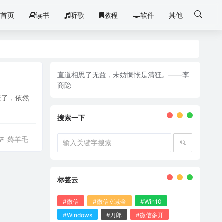
首页
读书
听歌
教程
软件
其他
直道相思了无益，未妨惆怅是清狂。——李
商隐
来了，依然
搜索一下
薅羊毛
标签云
#微信
#微信立减金
#Win10
#Windows
#刀郎
#微信多开