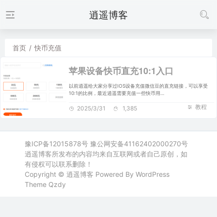
逍遥博客
首页
/
快币充值
苹果设备快币直充10:1入口
以前逍遥给大家分享过IOS设备充值微信豆的直充链接，可以享受
10:1的比例，最近逍遥需要充值一些快币用…
教程
2025/3/31
1,385
豫ICP备12015878号
豫公网安备41162402000270号
逍遥博客所发布的内容均来自互联网或者自己原创，如
有侵权可以联系删除！
Copyright ©
逍遥博客
Powered By WordPress
Theme
Qzdy