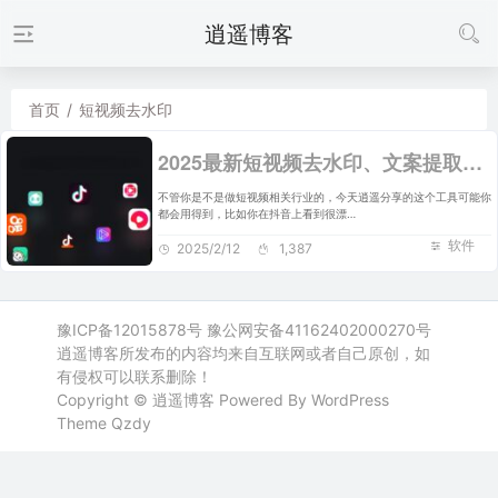
逍遥博客
首页
/
短视频去水印
2025最新短视频去水印、文案提取工具，免费不限次数
不管你是不是做短视频相关行业的，今天逍遥分享的这个工具可能你
都会用得到，比如你在抖音上看到很漂…
软件
2025/2/12
1,387
豫ICP备12015878号
豫公网安备41162402000270号
逍遥博客所发布的内容均来自互联网或者自己原创，如
有侵权可以联系删除！
Copyright ©
逍遥博客
Powered By WordPress
Theme
Qzdy