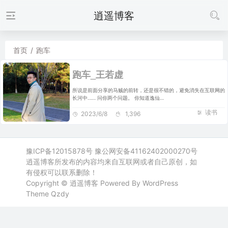
逍遥博客
首页
/
跑车
跑车_王若虚
所说是前面分享的马贼的前转，还是很不错的，避免消失在互联网的
长河中…… 问你两个问题。 你知道逸仙…
读书
2023/6/8
1,396
豫ICP备12015878号
豫公网安备41162402000270号
逍遥博客所发布的内容均来自互联网或者自己原创，如
有侵权可以联系删除！
Copyright ©
逍遥博客
Powered By WordPress
Theme
Qzdy