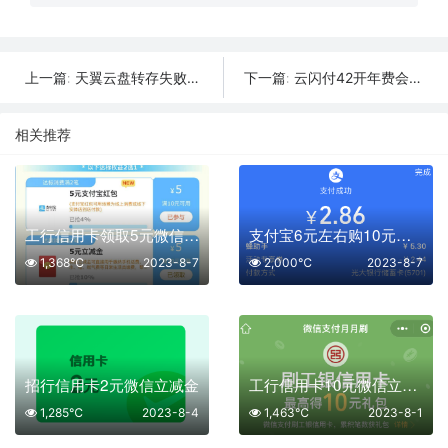
天翼云盘转存失败怎么办？收下这个方法
云闪付42开年费会员可领72元信用卡还款券
上一篇:
下一篇:
相关推荐
工行信用卡领取5元微信立减金或支付宝红包
支付宝6元左右购10元京东E卡
1,368℃
2023-8-7
2,000℃
2023-8-7
招行信用卡2元微信立减金
工行信用卡10元微信立减金月月刷
1,285℃
2023-8-4
1,463℃
2023-8-1