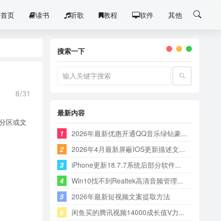
首页
读书
听歌
教程
软件
其他
搜索一下
8/31
最新内容
分区或文
1
2026年最新优惠开通QQ音乐绿钻豪...
2
2026年4月最新屏蔽IOS更新描述文...
3
iPhone更新18.7.7系统后部分软件...
4
Win10找不到Realtek高清音频管理...
5
2026年最新短视频文案提取方法
6
闲鱼买的腾讯视频14000成长值V力...