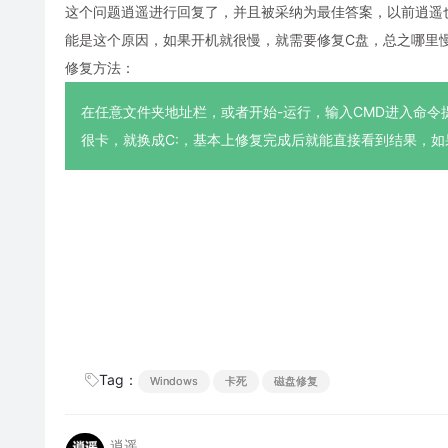
这个问题逍遥进行回复了，并且被采纳为最佳答案，以前逍遥
能是这个原因，如果开机就很慢，就需要修复C盘，总之哪里
修复方法：
在任意文件夹地址栏，或者开始-运行，输入CMD进入命令提示符界
很卡，就换成C:，基本上修复完成后就能直接看到结果，如
Tag：
Windows
卡死
磁盘修复
逍遥