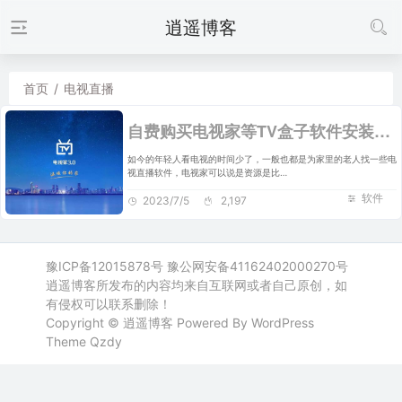
逍遥博客
首页
/
电视直播
自费购买电视家等TV盒子软件安装包及安装教程
如今的年轻人看电视的时间少了，一般也都是为家里的老人找一些电
视直播软件，电视家可以说是资源是比…
软件
2023/7/5
2,197
豫ICP备12015878号
豫公网安备41162402000270号
逍遥博客所发布的内容均来自互联网或者自己原创，如
有侵权可以联系删除！
Copyright ©
逍遥博客
Powered By WordPress
Theme
Qzdy