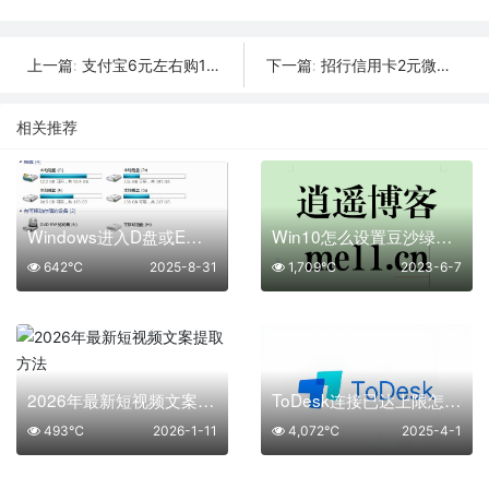
支付宝6元左右购10元京东E卡
招行信用卡2元微信立减金
上一篇:
下一篇:
相关推荐
Windows进入D盘或E盘或文件件卡死解决思路
Win10怎么设置豆沙绿？锁屏不复原的方法
642℃
2025-8-31
1,709℃
2023-6-7
2026年最新短视频文案提取方法
ToDesk连接已达上限怎么解决？不开通会员使用方法
493℃
2026-1-11
4,072℃
2025-4-1