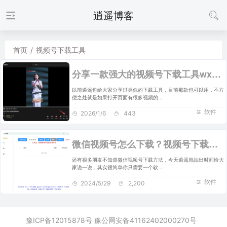
逍遥博客
首页
/
视频号下载工具
分享一款强大的视频号下载工具wx_channel
以前逍遥也给大家分享过类似的下载工具，目前那款也可以用，不方
便之处就是如果打开页面有很多视频的…
软件
2026/1/6
443
微信视频号怎么下载？视频号下载工具分享
还有很多朋友不知道微信视频号下载方法，今天逍遥就抽出时间给大
家说一说，其实很简单你只需要一个软…
软件
2024/5/29
2,200
豫ICP备12015878号
豫公网安备41162402000270号