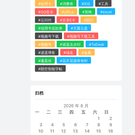
#信用卡
#消费券
#IOS
#工具
#QQ音乐
#office
#剪映
#excel
#云闪付
#京东E卡
#招行
#信用卡还款券
#天翼云盘
#视频号下载
#视频号下载工具
#视频号
#逍遥去水印
#ToDesk
#逍遥博客
#域名
#备案
#蓬蒿传
#花开花落终有时
#朗空智能字帖
归档
2026 年 8 月
一
二
三
四
五
六
日
1
2
3
4
5
6
7
8
9
10
11
12
13
14
15
16