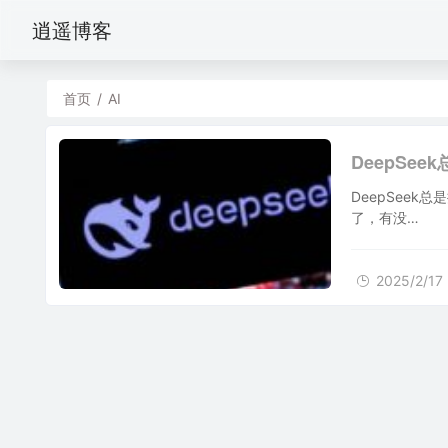
逍遥博客
首页
/
AI
DeepSe
DeepSee
了，有没…
2025/2/17