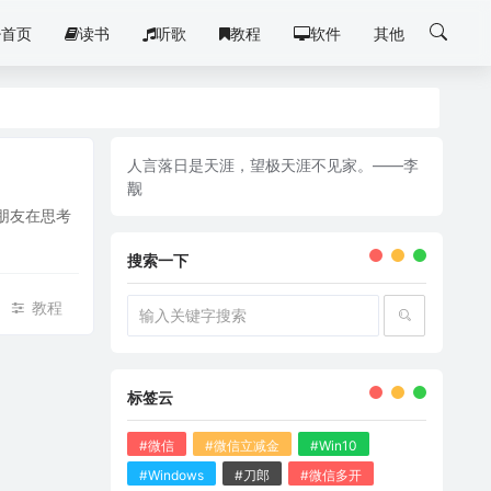
首页
读书
听歌
教程
软件
其他
人言落日是天涯，望极天涯不见家。——李
觏
有朋友在思考
搜索一下
教程
标签云
#微信
#微信立减金
#Win10
#Windows
#刀郎
#微信多开