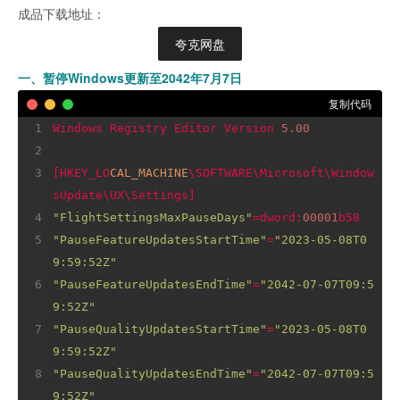
成品下载地址：
夸克网盘
一、暂停Windows更新至2042年7月7日
复制代码
Windows Registry Editor Version 
5.00
[HKEY_LO
CAL_MACHINE
\SOFTWARE\Microsoft\Window
"FlightSettingsMaxPauseDays"
=dword:
00001
"PauseFeatureUpdatesStartTime"
=
"2023-05-08T0
9:59:52Z"
"PauseFeatureUpdatesEndTime"
=
"2042-07-07T09:5
9:52Z"
"PauseQualityUpdatesStartTime"
=
"2023-05-08T0
9:59:52Z"
"PauseQualityUpdatesEndTime"
=
"2042-07-07T09:5
9:52Z"