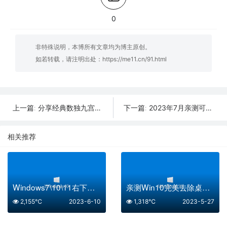
0
非特殊说明，本博所有文章均为博主原创。
如若转载，请注明出处：
https://me11.cn/91.html
分享经典数独九宫格100题
2023年7月亲测可用移动光猫获取超级密码教程
上一篇:
下一篇:
相关推荐
Windows7\10\11右下角时间显示秒设置方法
亲测Win10完美去除桌面快捷方式小箭头方法
2,155℃
2023-6-10
1,318℃
2023-5-27