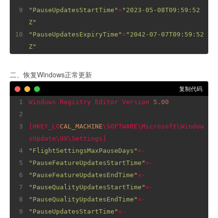
"PauseUpdatesStartTime"
=
"2023-05-08T09:59:52
Z"
"PauseUpdatesExpiryTime"
=
"2042-07-07T09:59:52
Z"
二、恢复Windows正常更新
复制代码
Windows Registry Editor Version 
5.00
[HKEY_LO
CAL_MACHINE
\SOFTWARE\Microsoft\Window
"FlightSettingsMaxPauseDays"
"PauseFeatureUpdatesStartTime"
"PauseFeatureUpdatesEndTime"
"PauseQualityUpdatesStartTime"
"PauseQualityUpdatesEndTime"
"PauseUpdatesStartTime"