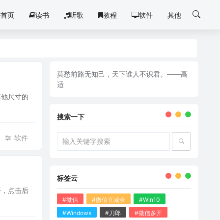
首页
读书
听歌
教程
软件
其他
莫愁前路无知己，天下谁人不识君。——高
适
其他尺寸的
搜索一下
软件
标签云
开，点击后
#微信
#微信立减金
#Win10
#Windows
#刀郎
#微信多开