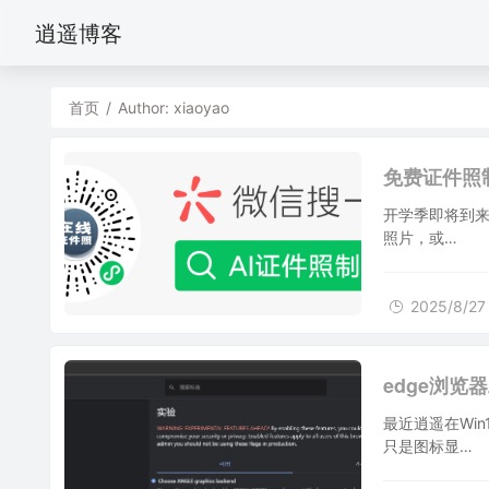
逍遥博客
首页
/
Author: xiaoyao
2025/8/27
免费证件照
开学季即将到来
照片，或…
2025/8/27
2025/8/27
edge浏
最近逍遥在Wi
只是图标显…