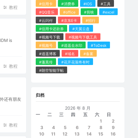
#信用卡
#消费券
#IOS
#工具
教程
#QQ音乐
#office
#剪映
#excel
#云闪付
#京东E卡
#招行
#信用卡还款券
#天翼云盘
#视频号下载
#视频号下载工具
M is
#视频号
#逍遥去水印
#ToDesk
#逍遥博客
#域名
#备案
#蓬蒿传
#花开花落终有时
教程
#朗空智能字帖
归档
另外还有朋友
2026 年 8 月
一
二
三
四
五
六
日
1
2
教程
3
4
5
6
7
8
9
10
11
12
13
14
15
16