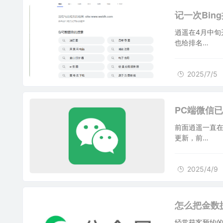
2025/7/5
记一次Bin
逍遥在4月中旬开
也给排名…
2025/7/5
2025/4/9
PC端微信
前面逍遥一直在
更新，前…
2025/4/9
2025/4/7
怎么把金数
经常获客预约