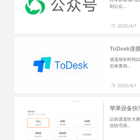
到公众…
2025/4/7
2025/4/1
ToDes
逍遥很长时间以
后来查询…
2025/4/1
2025/3/31
苹果设备快币
以前逍遥给大家
些快币用…